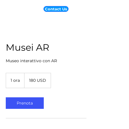
Contact Us
Musei AR
Museo interattivo con AR
180
dollari
1 ora
1
180 USD
statunitensi
o
r
Prenota